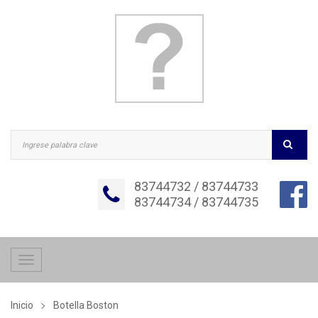
83744732 / 83744733
83744734 / 83744735
Toggle
navigation
Inicio
Botella Boston