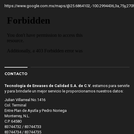
https://www.google.com.mx/maps/@25.6864102,-100.2994436,3a,75y
CONTACTO
Tecnología de Envases de Calidad S.A. de C.V.
estamos para servirle
y para brindarle un mejor servicio le proporcionamos nuestros datos:
Julian Villarreal No.1416
Col. Terminal
Entre Plan de Ayutla y Pedro Noriega
Monterrey, N.L.
C.P. 64580
83744732 / 83744733
83744734 / 83744735