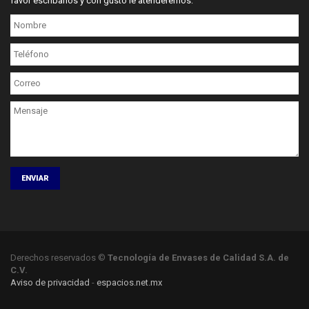
favor escríbanos y con gusto le atenderemos:
ENVIAR
Derechos reservados ©
Tecnología de Envases de Calidad S.A. de
C.V.
Aviso de privacidad
-
espacios.net.mx