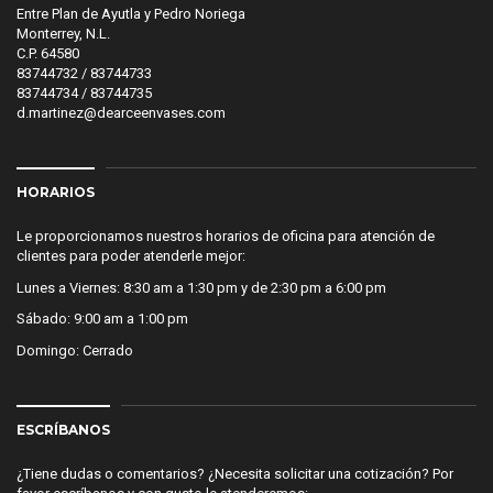
Entre Plan de Ayutla y Pedro Noriega
Monterrey, N.L.
C.P. 64580
83744732 / 83744733
83744734 / 83744735
d.martinez@dearceenvases.com
HORARIOS
Le proporcionamos nuestros horarios de oficina para atención de
clientes para poder atenderle mejor:
Lunes a Viernes: 8:30 am a 1:30 pm y de 2:30 pm a 6:00 pm
Sábado: 9:00 am a 1:00 pm
Domingo: Cerrado
ESCRÍBANOS
¿Tiene dudas o comentarios? ¿Necesita solicitar una cotización? Por