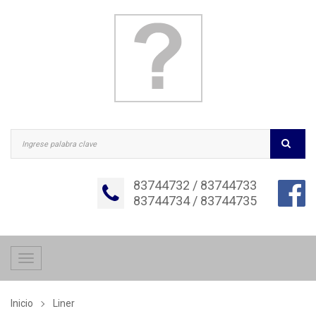
83744732 / 83744733
83744734 / 83744735
Toggle
navigation
Inicio
Liner