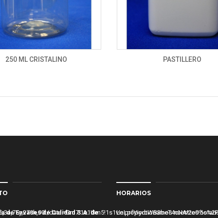
250 ML CRISTALINO
PASTILLERO
TO
HORARIOS
436,3a,75y,270h,90t/data=!3m7!1e1!3m5!1s1vInLpfViydtWB3beT4cNA!2e
a de Envases de Calidad S.A. de
Le proporcionamos nuestros horari