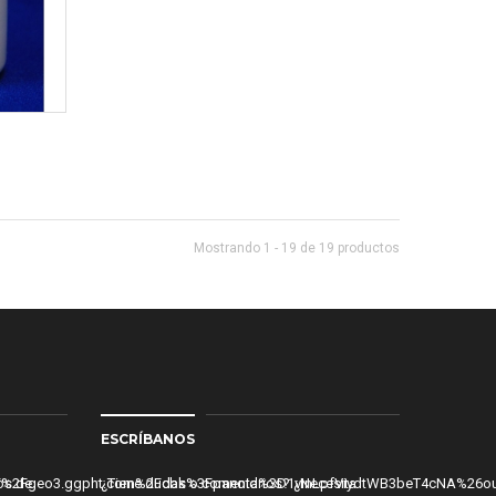
Mostrando 1 - 19 de 19 productos
ESCRÍBANOS
0!6s%2F%2Fgeo3.ggpht.com%2Fcbk%3Fpanoid%3D1vInLpfViydtWB3beT4cNA%
os de
¿Tiene dudas o comentarios? ¿Necesita