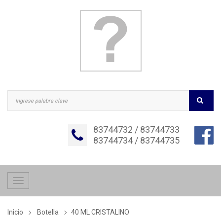
83744732 / 83744733
83744734 / 83744735
Toggle
navigation
Inicio
Botella
40 ML CRISTALINO