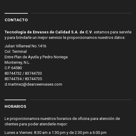
CONTACTO
Tecnología de Envases de Calidad S.A. de C.V.
estamos para servirle
y para brindarle un mejor servicio le proporcionamos nuestros datos:
Julian Villarreal No.1416
Col. Terminal
Entre Plan de Ayutla y Pedro Noriega
Monterrey, N.L.
C.P. 64580
83744732 / 83744733
83744734 / 83744735
d.martinez@dearceenvases.com
HORARIOS
Le proporcionamos nuestros horarios de oficina para atención de
clientes para poder atenderle mejor:
Lunes a Viernes: 8:30 am a 1:30 pm y de 2:30 pm a 6:00 pm