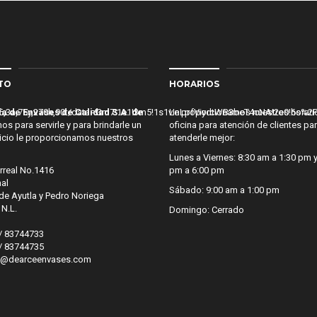
TO
HORARIOS
436,3a,75y,270h,90t/data=!3m7!1e1!3m5!1s1vInLpfViydtWB3beT4cNA!2e
a de Envases de Calidad S.A. de
Le proporcionamos nuestros horari
s para servirle y para brindarle un
oficina para atención de clientes pa
icio le proporcionamos nuestros
atenderle mejor:
Lunes a Viernes: 8:30 am a 1:30 pm y
arreal No.1416
pm a 6:00 pm
nal
Sábado: 9:00 am a 1:00 pm
 de Ayutla y Pedro Noriega
 N.L.
Domingo: Cerrado
/ 83744733
/ 83744735
ez@dearceenvases.com