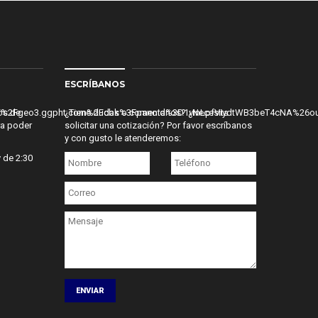
ESCRÍBANOS
0!6s%2F%2Fgeo3.ggpht.com%2Fcbk%3Fpanoid%3D1vInLpfViydtWB3beT4cNA%
os de
¿Tiene dudas o comentarios? ¿Necesita
ra poder
solicitar una cotización? Por favor escríbanos
y con gusto le atenderemos:
 de 2:30
ENVIAR