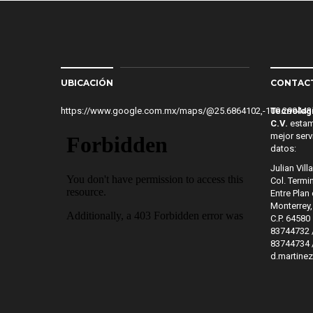
UBICACIÓN
CONTAC
https://www.google.com.mx/maps/@25.6864102,-100.2994
Tecnologí
C.V.
estamo
mejor serv
datos:
Julian Vill
Col. Termi
Entre Plan
Monterrey,
C.P. 64580
83744732 
83744734 
d.martin